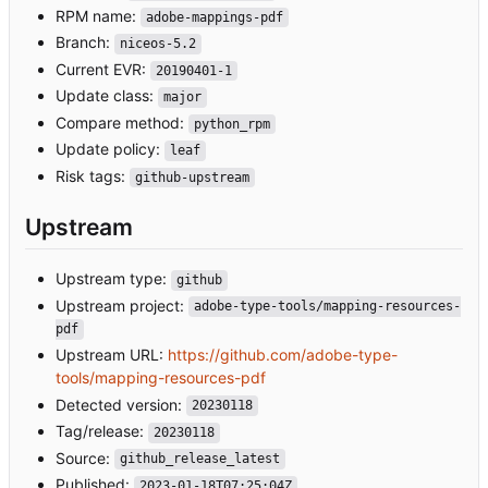
RPM name:
adobe-mappings-pdf
Branch:
niceos-5.2
Current EVR:
20190401-1
Update class:
major
Compare method:
python_rpm
Update policy:
leaf
Risk tags:
github-upstream
Upstream
Upstream type:
github
Upstream project:
adobe-type-tools/mapping-resources-
pdf
Upstream URL:
https://github.com/adobe-type-
tools/mapping-resources-pdf
Detected version:
20230118
Tag/release:
20230118
Source:
github_release_latest
Published:
2023-01-18T07:25:04Z