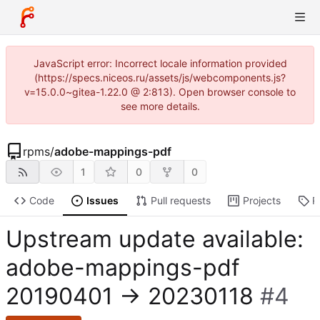
JavaScript error: Incorrect locale information provided
(https://specs.niceos.ru/assets/js/webcomponents.js?
v=15.0.0~gitea-1.22.0 @ 2:813). Open browser console to
see more details.
rpms
/
adobe-mappings-pdf
1
0
0
Code
Issues
Pull requests
Projects
R
Upstream update available:
adobe-mappings-pdf
20190401 → 20230118
#4