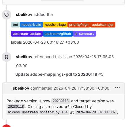
sbelikov
added the
bot
needs-build
needs-triage
priority/high
update/major
upstream-update
upstream/github
ai-summary
labels
2026-04-28 00:46:27 +03:00
sbelikov
referenced this issue
2026-04-28 17:35:05
+03:00
Update adobe-mappings-pdf to 20230118
#5
sbelikov
commented
2026-04-28 17:38:30 +03:00
Package version is now
and target version was
20230118
. Closing as resolved.\n\n_Closed by
20230118
at
._
niceos_upstream_monitor.py 1.4
2026-04-28T14:38:30Z