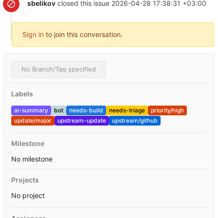
sbelikov
closed this issue
2026-04-28 17:38:31 +03:00
Sign in
to join this conversation.
No Branch/Tag specified
Labels
ai-summary
bot
needs-build
needs-triage
priority/high
update/major
upstream-update
upstream/github
Milestone
No milestone
Projects
No project